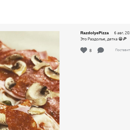
6 авг. 20
RazdolyePizza
Это Раздолье, детка 😁🍕
8
Поставит