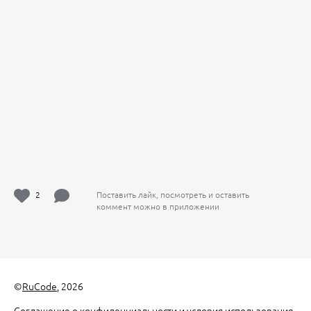
2
Поставить лайк, посмотреть и оставить
коммент можно в приложении
©
RuCode
, 2026
Соглашение о конфиденциальности и условия использования