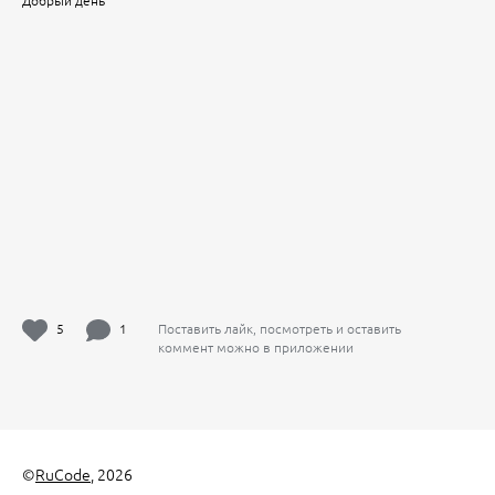
Добрый день
5
1
Поставить лайк, посмотреть и оставить
коммент можно в приложении
©
RuCode
, 2026