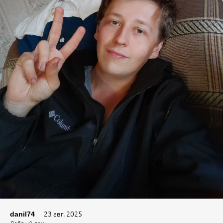
23 авг. 2025
danil74