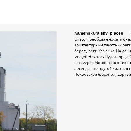
15 
KamenskUralsky_places
Спасо-Преображенский мона
архитектурный памятник рег
берегу реки Каменка. На данн
мощей Николая Чудотворца, С
патриарха Московского Тихон
легенда, что другой ход шел 
Покровской (верхней) церкви