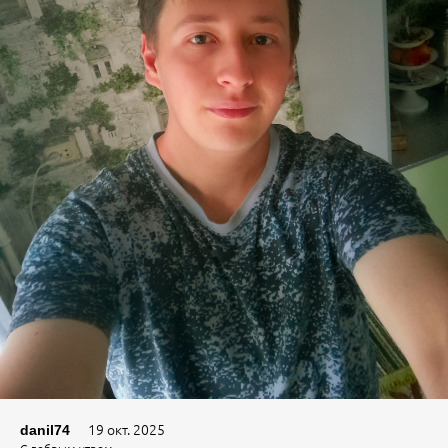
19 окт. 2025
danil74