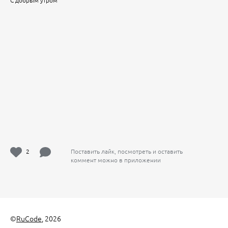
С добрым утром
2
Поставить лайк, посмотреть и оставить
коммент можно в приложении
©
RuCode
, 2026