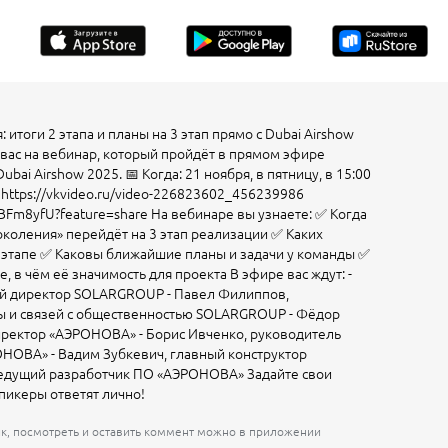
итоги 2 этапа и планы на 3 этап прямо с Dubai Airshow
вас на вебинар, который пройдёт в прямом эфире
bai Airshow 2025. 📅 Когда: 21 ноября, в пятницу, в 15:00
https://vkvideo.ru/video-226823602_456239986
vBFm8yfU?feature=share На вебинаре вы узнаете: ✅ Когда
коления» перейдёт на 3 этап реализации ✅ Каких
2 этапе ✅ Каковы ближайшие планы и задачи у команды ✅
, в чём её значимость для проекта В эфире вас ждут: -
й директор SOLARGROUP - Павел Филиппов,
ы и связей с общественностью SOLARGROUP - Фёдор
иректор «АЭРОНОВА» - Борис Ивченко, руководитель
НОВА» - Вадим Зубкевич, главный конструктор
 ведущий разработчик ПО «АЭРОНОВА» Задайте свои
пикеры ответят лично!
йк, посмотреть и оставить коммент можно в приложении