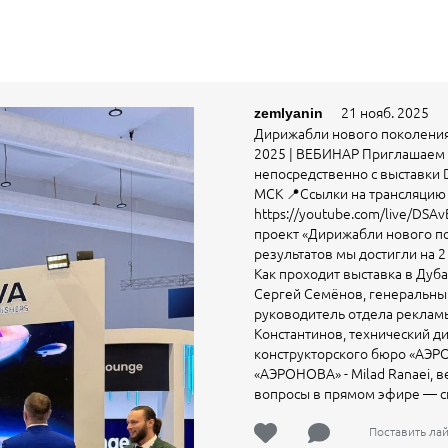
21 нояб. 2025
zemlyanin
Дирижабли нового поколения: 
2025 | ВЕБИНАР Приглашаем 
непосредственно с выставки Du
МСК 📍Ссылки на трансляцию 
https://youtube.com/live/DSA
проект «Дирижабли нового по
результатов мы достигли на 
Как проходит выставка в Дубае
Сергей Семёнов, генеральны
руководитель отдела реклам
Константинов, технический д
конструкторского бюро «АЭРО
«АЭРОНОВА» - Milad Ranaei,
вопросы в прямом эфире — с
Поставить ла