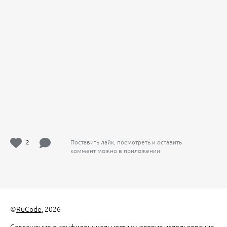
2
Поставить лайк, посмотреть и оставить
коммент можно в приложении
©
RuCode
, 2026
Соглашение о конфиденциальности и условия использования