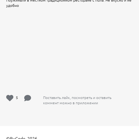
Поужинали в местном традиционном ресторане с пола. Не вкусно и не
удобно
5
Поставить лайк, посмотреть и оставить
коммент можно в приложении
©
RuCode
, 2026