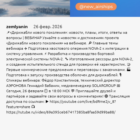
26 февр. 2026
zemlyanin
📌«Дирижабли нового поколения»: новости, планы, итоги, ответы на
вопросы | ВЕБИНАР Узнайте о новостях и достижениях проекта
«Дирижабли нового поколения» на вебинаре. 🔎 Главные темы
вебинара ✈️ Подготовка хвостового оперения NOVA-2 к интеграции в
систему управления. ⚡ Разработка и производство бортовой
электрической системы NOVA-2. 🔧 Изготовление рессоры для NOVA-2,
и создание испытательного стенда для проверки её характеристик. 🤝
Первые коммерческие предложения и переговоры с заказчиками. 🏭
Подготовка к запуску производства оболочек для дирижаблей. 🎙
Спикеры вебинара: Фёдор Константинов, технический директор
АЭРОНОВА Геннадий Бабанин, медиаменеджер SOLARGROUP 📅
Сегодня, 26 февраля 🕕 в 18:00 МСК 💬 Приглашайте друзей и
партнёров и задавайте свои вопросы в комментариях! 🔴 Трансляция
доступна по ссылкам: ▶️ https://youtube.com/live/bdRrne2jv_8?
feature=share 📺
https://rutube.ru/video/69a395ceb67417385ba8faa59d99ba88/