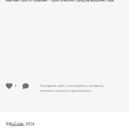
Вьетнам просто поражает - туристический город на вершине горы
1
Поставить лайк, посмотреть и оставить
коммент можно в приложении
©
RuCode
, 2026