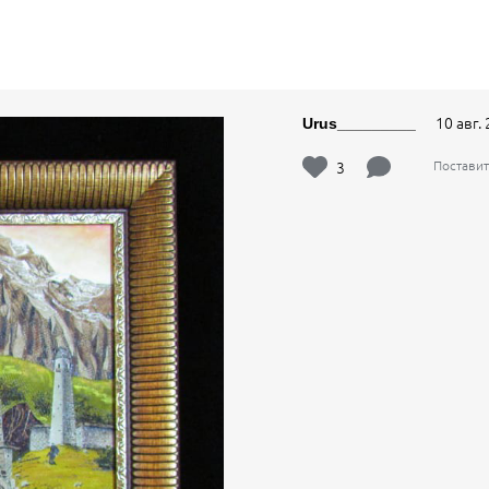
10 авг. 
Urus_________
3
Поставит