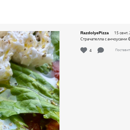
15 сент. 
RazdolyePizza
Страчателла с анчоусами 
4
Поставит