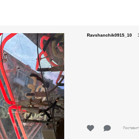
30
Ravshanchik0915_10
Поставит