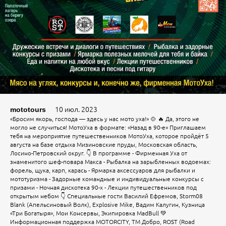
10 июл. 2023
mototours
«Бросим якорь, господа — здесь у нас мото уха!» 🍲 🔥 Да, этого не
могло не случиться! МотоУха в формате: «Назад в 90-е» Приглашаем
тебя на мероприятие путешественников МотоУха, которое пройдёт 5
августа на базе отдыха Мизиновские пруды, Московская область,
Лосино-Петровский округ. 👇 В программе - Фирменная Уха от
знаменитого шеф-повара Макса - Рыбалка на зарыбленных водоемах:
форель, щука, карп, карась - Ярмарка аксессуаров для рыбалки и
мототуризма - Задорные командные и индивидуальные конкурсы с
призами - Ночная дискотека 90-х - Лекции путешественников под
открытым небом 👇 Специальные гости Василий Ефремов, Storm08
Blank (Апельсиновый Волк), Explosive Mike, Вадим Калугин, Кузница
«Три Богатыря», Мои Консервы, Экипировка MadBull 💚
Информационная поддержка MOTORCITY, ТМ Добро, ROST (Road