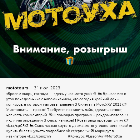
31 июл. 2023
mototours
«Бросим якорь, господа — здесь у нас мото уха!» 🍲 🏍 Врываемся в
утро понедельника с напоминанием, что сегодня крайний день
конкурса, в котором мы разыгрываем 3 билета на МотоУХУ 2023 👉
Участвовать — просто! Требуется поставить лайк, сделать репост,
написать комментарий. 🎁 С помощью программы рандомизатора 31
июля мы определим 3 счастливчиков! ❗️ Розыгрыш проводится тут 👉
vk.cc/cpGFxZ 🏍 Стань частью крутого движа мотопутешественников! 🎫
Купить билет и узнать подробнее vk.cc/cpnZEw 🧭 Маршрут в
навигаторе vk.cc/cpmzmh ________ #Конкурс #LisaonAir #МотоУха