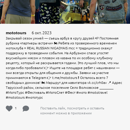
6 окт. 2023
mototours
Закрывай сезон умней — съешь арбуз в кругу друзей 🍉 Постоянная
рубрика «партнеры встречи» 🏍 Ребята из проверенного временем
мотоклуба = REAL RUSSIAN NIGADYAIS mcc = традиционно окажут
поддержку в проведении события. На Арбузном спасе угостят
вкуснейшим мясом и пловом из казана по их особому клубному
рецепту, который не раскрывается годами. Это лучший плов, что мы
когда-либо пробовали! 👉 Ищите на площадке ребят с нашивками —
они всегда открыты для общения и дружбы. Заявки на участие
принимаются в Telegram 👉 t.me/mototours ❗ Осталось всего 7
свободных домиков! 🏍 Маршрут для навигатора vk.cc/crh0av 📍 Адрес
Тарусский район, сельское поселение Село Волковское ________
#МотоТурс #Фестиваль #МотоСлет #Фест #мото #mototravel
#mototours #мототурс
1
Поставить лайк, посмотреть и оставить
коммент можно в приложении