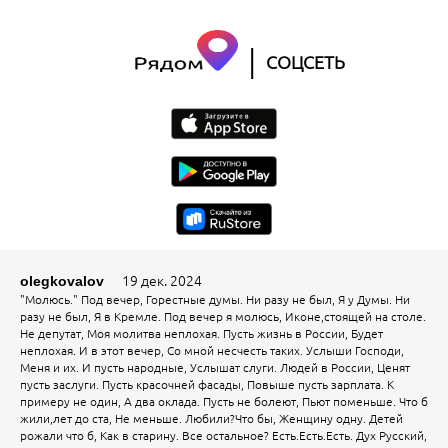
|
СОЦСЕТЬ
19 дек. 2024
olegkovalov
"Молюсь." Под вечер, Горестные думы. Ни разу не был, Я у Думы. Ни
разу не был, Я в Кремле. Под вечер я молюсь, Иконе,стоящей на столе.
Не депутат, Моя молитва неплохая. Пусть жизнь в России, Будет
неплохая. И в этот вечер, Со мной несчесть таких. Услыши Господи,
Меня и их. И пусть народные, Услышат слуги. Людей в России, Ценят
пусть заслуги. Пусть красочней фасады, Повыше пусть зарплата. К
примеру не один, А два оклада. Пусть не болеют, Пьют поменьше. Что б
жили,лет до ста, Не меньше. Любили?Что бы, Женщину одну. Детей
рожали что б, Как в старину. Все остальное? Есть.Есть.Есть. Дух Русский,