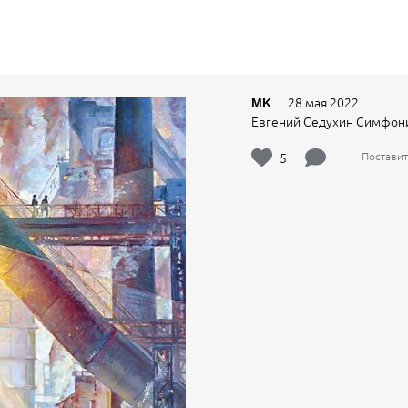
28 мая 2022
MK
Евгений Седухин Симфон
5
Поставит