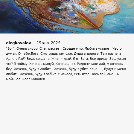
25 янв. 2025
olegkovalov
"Бог". Очень скоро, Снег растает. Сердце мир, Любить устанет. Часто
думая, О небе.Боге. Смотришь там уже, Душа в дороге. Там назначат,
Ад иль Рай? Ведь когда то, Жизни край. Я от Бога, Все приму. Заслужил
что? Я пойму. Хочешь милуй, Хочешь,нет. Радости мне дай, А хочешь
бед. Хочешь, Буду я любить. Хочешь, Буду я убит. Хочешь, Будут и меня
любить. Хочешь, Буду я забыт. У начала, Есть итог. Посылай мне. Ты
мой?Бог. Олег Ковалев