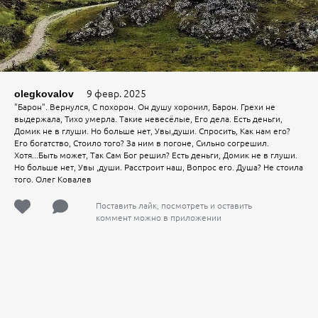
9 февр. 2025
olegkovalov
"Барон". Вернулся, С похорон. Он душу хоронил, Барон. Грехи не
выдержала, Тихо умерла. Такие невесёлые, Его дела. Есть деньги,
Домик не в глуши. Но больше нет, Увы,души. Спросить, Как нам его?
Его богатство, Стоило того? За ним в погоне, Сильно согрешил.
Хотя...Быть может, Так Сам Бог решил? Есть деньги, Домик не в глуши.
Но больше нет, Увы ,души. Расстроит наш, Вопрос его. Душа? Не стоила
того. Олег Ковалев
Поставить лайк, посмотреть и оставить
коммент можно в приложении