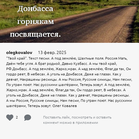
13 февр. 2025
olegkovalov
"Твой край". Текст песни. А под землёю, Шахтные поля. Россия Мать,
Даём тебе угля. А брат родной, Давно Кузбасс. А мы твой край,
РФ.Донбасс. А под землёю, Жарко,мрак. А над землёю, Флаг,да так, Он
гордо реет, В небесах. А уголь на Донбассе, Даже на глазах. Как у
девчат, Накрашены ресницы. А мы Россия, Русские синицы, Нам песни,
По утрам поют. Нас русскими шахтёрами, Теперь зовут. А под землёю,
Жарко,мрак. А над землёю, Флаг,да так, Он гордо реет, В небесах. А
уголь на Донбассе, Даже на глазах. Как у девчат, Накрашены ресницы.
А мы Россия, Русские синицы, Нам песни, По утрам поют. Нас русскими
шахтёрами, Теперь зовут. Олег Ковалев
2
Поставить лайк, посмотреть и оставить
коммент можно в приложении