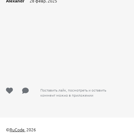
28 февр. 2025
Alexandr
Поставить лайк, посмотреть и оставить
коммент можно в приложении
©
RuCode
, 2026