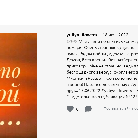
18 июн. 2022
yuliya_flowers
✨✨✨ Мне давно не снились кошмары, 
пожары, Очень странные существа... 
руках, Рядом войны , идём мы строе
Демон, Всех крошил без разбора он.
приговор... Мне не страшно, ведь я 
беспощадного зверя, Я смогла его з
Мистики и Рассвет... Сон конечно не
я верно! На запястье сидит паук, А
друг... 18.06.2022 #yuliya_flowers
Свидетельство о публикации №12
6
Поставить лайк, п