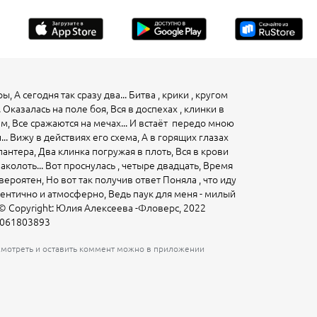
А сегодня так сразу два... Битва , крики , кругом
Оказалась на поле боя, Вся в доспехах , клинки в
м, Все сражаются на мечах... И встаёт передо мною
.. Вижу в действиях его схема, А в горящих глазах
пантера, Два клинка погружая в плоть, Вся в крови
аколоть... Вот проснулась , четыре двадцать, Время
вероятен, Но вот так получив ответ Поняла , что иду
утентично и атмосферно, Ведь паук для меня - милый
__ © Copyright: Юлия Алексеева -Фловерс, 2022
2061803893
осмотреть и оставить коммент можно в приложении