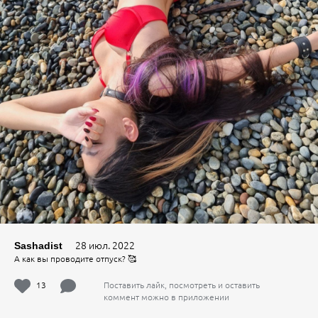
28 июл. 2022
Sashadist
А как вы проводите отпуск? 🥰
13
Поставить лайк, посмотреть и оставить
коммент можно в приложении