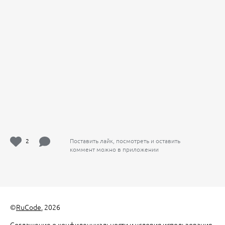
2
Поставить лайк, посмотреть и оставить
коммент можно в приложении
©
RuCode
, 2026
Соглашение о конфиденциальности и условия использования